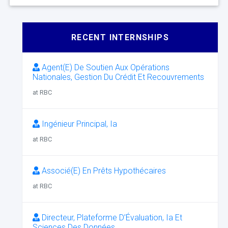
RECENT INTERNSHIPS
Agent(E) De Soutien Aux Opérations
Nationales, Gestion Du Crédit Et Recouvrements
at RBC
Ingénieur Principal, Ia
at RBC
Associé(E) En Prêts Hypothécaires
at RBC
Directeur, Plateforme D’Évaluation, Ia Et
Sciences Des Données